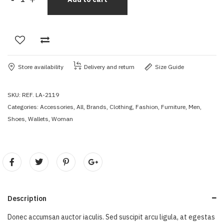
Store availability
Delivery and return
Size Guide
SKU:
REF. LA-2119
Categories:
Accessories
,
All
,
Brands
,
Clothing
,
Fashion
,
Furniture
,
Men
,
Shoes
,
Wallets
,
Woman
Description
Donec accumsan auctor iaculis. Sed suscipit arcu ligula, at egestas